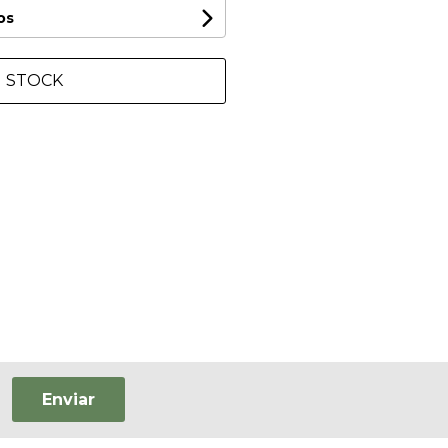
os
N STOCK
Enviar