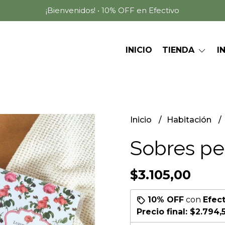
¡Bienvenidos! • 10% OFF en Efectivo
INICIO
TIENDA
I
Inicio
Habitación
Sobres p
$3.105,00
10% OFF
con
Efec
Precio final:
$2.794,